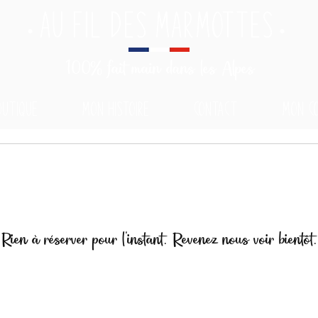
AU FIL DES MARMOTTES
•
•
100% fait main dans les Alpes
outique
Mon histoire
Contact
Mon c
Rien à réserver pour l'instant. Revenez nous voir bientôt.