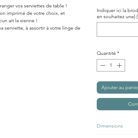
ranger vos serviettes de table !
Indiquer ici la bro
ton imprimé de votre choix, et
en souhaitez une) (f
un ait la sienne !
serviette, à assortir à votre linge de
Quantité
*
Ajouter au panie
Com
Dimensions
24 x 11 cm