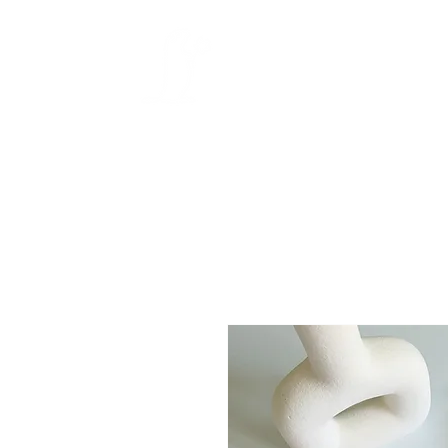
Délai de confection :
La b
début sept.