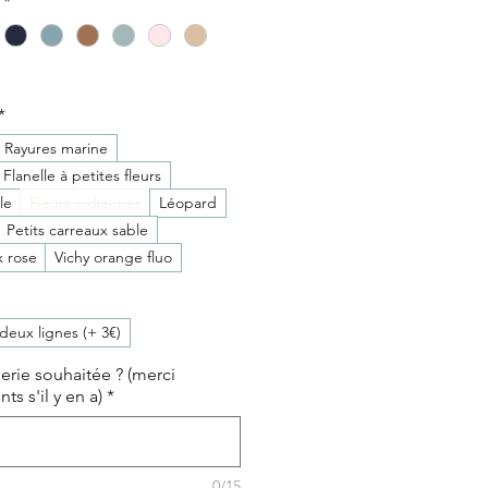
*
*
Rayures marine
Flanelle à petites fleurs
le
Fleurs indiennes
Léopard
Petits carreaux sable
x rose
Vichy orange fluo
deux lignes (+ 3€)
derie souhaitée ? (merci
ts s'il y en a)
*
0/15