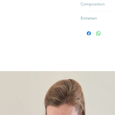
Composition
Lin lavé Oeko-Tex 
Entretien
Coton imprimé O
Fils d’assemblage
- Lavage en machine 
Tex
- Séchage à l’air libr
NB : la couleur de la
mais sur un programm
défaut. Si vous souh
- Repassage : il n’est
différente, n'hésitez
lavé car c’est son fro
Contact.
! Néanmoins, si vous d
sur tissu légèrement