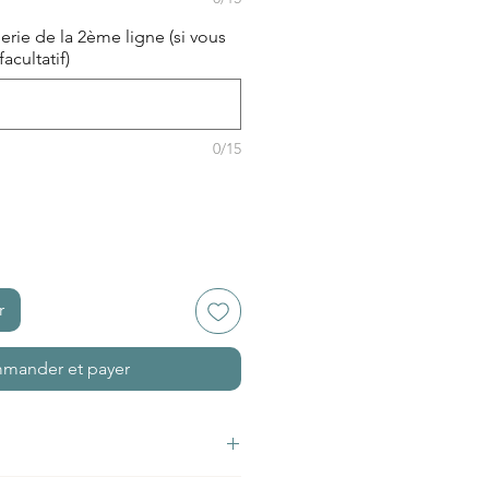
derie de la 2ème ligne (si vous
acultatif)
0/15
r
mander et payer