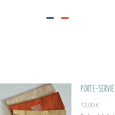
AU FIL DES MARMOTTES
•
•
100% fait main dans les Alpes
outique
Mon histoire
Contact
Mon c
Porte-servie
Prix
12,00 €