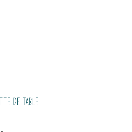
Livraison offerte En FRANCE
150€
Dès
d'achats
ompte
Se connecter
tte de table