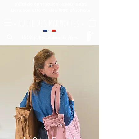
Délai de confection : début sept.
​Livraison offerte dès 150€ d'achats
AU FIL DES MARMOTTES
•
•
100% fait main dans les Alpes