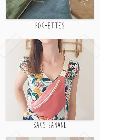
PochettES
SACS BANANE